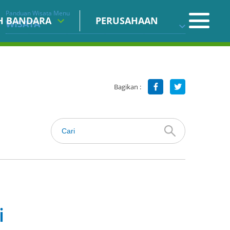
Panduan Wisata Menu
IH BANDARA
PERUSAHAAN
WISATA
Bagikan :
i