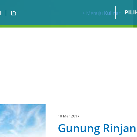
PIL
N
ID
> Menuju
Kuliner
10 Mar 2017
Gunung Rinjan