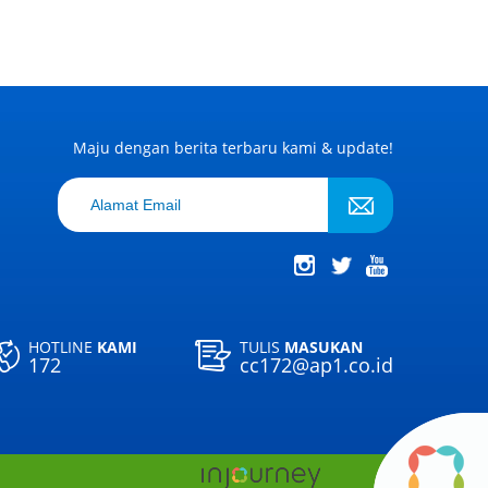
Maju dengan berita terbaru kami & update!
HOTLINE
KAMI
TULIS
MASUKAN
172
cc172@ap1.co.id