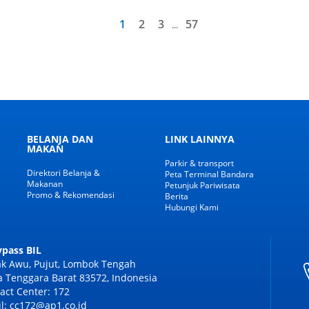
1
2
3
57
...
BELANJA DAN
LINK LAINNYA
MAKAN
Parkir & transport
Direktori Belanja &
Peta Terminal Bandara
Makanan
Petunjuk Pariwisata
Promo & Rekomendasi
Berita
Hubungi Kami
Bypass BIL
k Awu, Pujut, Lombok Tengah
 Tenggara Barat 83572, Indonesia
act Center: 172
l: cc172@ap1.co.id