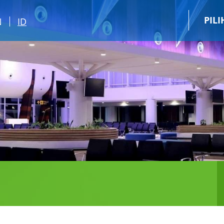
PIL
N
ID