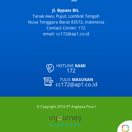
Jl. Bypass BIL
Tanak Awu, Pujut, Lombok Tengah
Nusa Tenggara Barat 83572, Indonesia
Contact Center: 172
email: cc172@ap1.co.id
HOTLINE
KAMI
172
TULIS
MASUKAN
cc172@ap1.co.id
© Copyright 2016 PT Angkasa Pura I