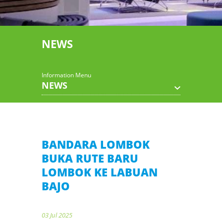
NEWS
Information Menu
NEWS
BANDARA LOMBOK
BUKA RUTE BARU
LOMBOK KE LABUAN
BAJO
03 Jul 2025