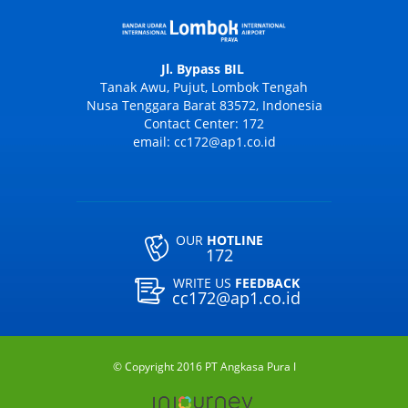
Jl. Bypass BIL
Tanak Awu, Pujut, Lombok Tengah
Nusa Tenggara Barat 83572, Indonesia
Contact Center: 172
email: cc172@ap1.co.id
OUR
HOTLINE
172
WRITE US
FEEDBACK
cc172@ap1.co.id
© Copyright 2016 PT Angkasa Pura I